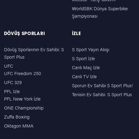
WorldSBK Dünya Superbike
Şampiyonası
DÖVÜŞ SPORLARI
İZLE
Dövüş Sporlarının Ev Sahibi: S
S Sport Yayın Akışı
Sport Plus
S Sport İzle
UFC
Canlı Maç İzle
UFC Freedom 250
Canlı TV İzle
UFC 329
Sporun Ev Sahibi S Sport Plus!
PFL İzle
Tenisin Ev Sahibi: S Sport Plus
PFL New York İzle
ONE Championship
Zuffa Boxing
Oktagon MMA