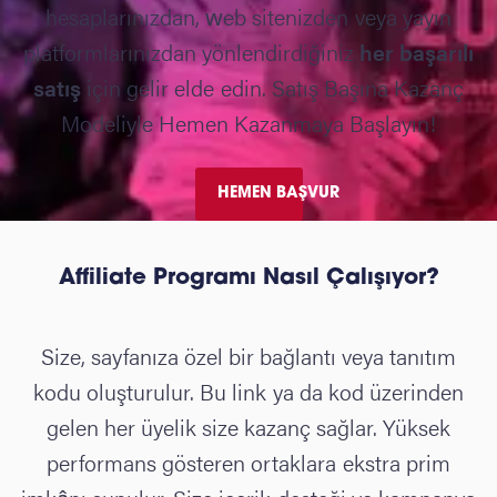
hesaplarınızdan, web sitenizden veya yayın
platformlarınızdan yönlendirdiğiniz
her başarılı
satış
için gelir elde edin. Satış Başına Kazanç
Modeliyle Hemen Kazanmaya Başlayın!
HEMEN BAŞVUR
Affiliate Programı Nasıl Çalışıyor?
Size, sayfanıza özel bir bağlantı veya tanıtım
kodu oluşturulur. Bu link ya da kod üzerinden
gelen her üyelik size kazanç sağlar. Yüksek
performans gösteren ortaklara ekstra prim