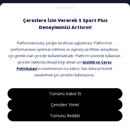
ÖDEME SEÇENEKLERİ
BİZİ TAKİP EDİN
© 2021 Tüm Hakları Saklıdır.
Kullanım Koşulları
Gizlilik Politikası
Mesafeli Satış Formu
Asquared WordPress Ajansı
tarafından
tasarlanmış ve kodlanmıştır.