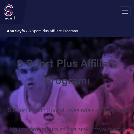
Ana Sayfa
/
S Sport Plus Affiliate Programı
S Sport Plus Affiliate
Programı
S Sport Plus’ın Spor dünyasında siz de yerinizi
alın!
Affiliate programımıza katılarak sosyal medya