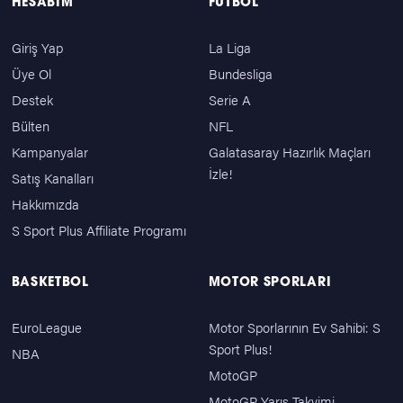
HESABIM
FUTBOL
Giriş Yap
La Liga
Üye Ol
Bundesliga
Destek
Serie A
Bülten
NFL
Kampanyalar
Galatasaray Hazırlık Maçları
İzle!
Satış Kanalları
Hakkımızda
S Sport Plus Affiliate Programı
BASKETBOL
MOTOR SPORLARI
EuroLeague
Motor Sporlarının Ev Sahibi: S
Sport Plus!
NBA
MotoGP
MotoGP Yarış Takvimi