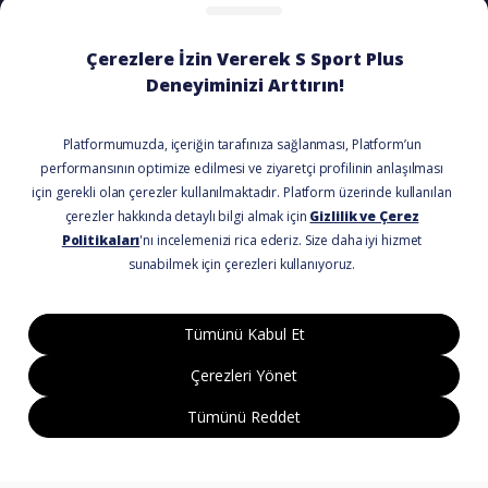
ÖDEME SEÇENEKLERİ
BİZİ TAKİP EDİN
© 2021 Tüm Hakları Saklıdır.
Kullanım Koşulları
Gizlilik Politikası
Mesafeli Satış Formu
Asquared WordPress Ajansı
tarafından
tasarlanmış ve kodlanmıştır.