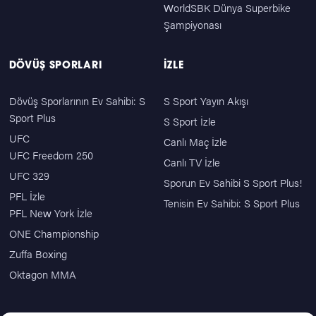
WorldSBK Dünya Superbike
Şampiyonası
DÖVÜŞ SPORLARI
İZLE
Dövüş Sporlarının Ev Sahibi: S
S Sport Yayın Akışı
Sport Plus
S Sport İzle
UFC
Canlı Maç İzle
UFC Freedom 250
Canlı TV İzle
UFC 329
Sporun Ev Sahibi S Sport Plus!
PFL İzle
Tenisin Ev Sahibi: S Sport Plus
PFL New York İzle
ONE Championship
Zuffa Boxing
Oktagon MMA