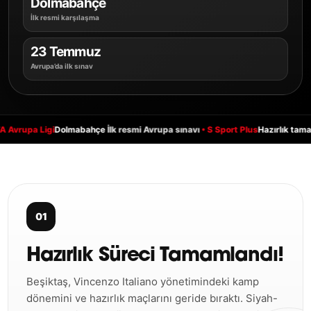
Dolmabahçe
İlk resmi karşılaşma
23 Temmuz
Avrupa’da ilk sınav
a Ligi
Dolmabahçe
İlk resmi Avrupa sınavı
• S Sport Plus
Hazırlık tamamlandı
01
Hazırlık Süreci Tamamlandı!
Beşiktaş, Vincenzo Italiano yönetimindeki kamp
dönemini ve hazırlık maçlarını geride bıraktı. Siyah-