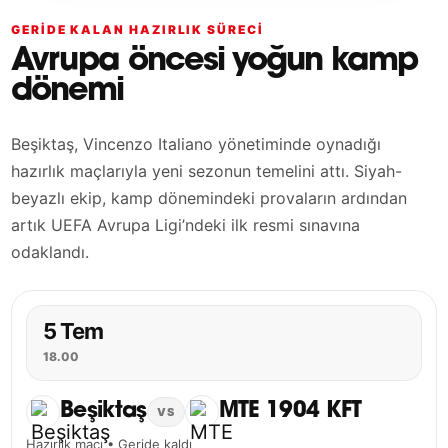
GERIDE KALAN HAZIRLIK SÜRECI
Avrupa öncesi yoğun kamp
dönemi
Beşiktaş, Vincenzo Italiano yönetiminde oynadığı
hazırlık maçlarıyla yeni sezonun temelini attı. Siyah-
beyazlı ekip, kamp dönemindeki provaların ardından
artık UEFA Avrupa Ligi’ndeki ilk resmi sınavına
odaklandı.
5 Tem
18.00
Beşiktaş
MTE 1904 KFT
VS
Hazırlık maçı • Geride kaldı