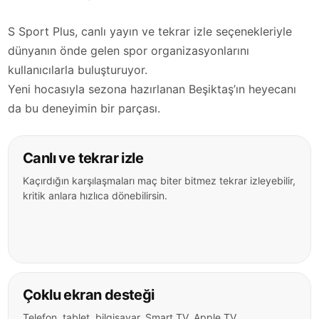
S Sport Plus, canlı yayın ve tekrar izle seçenekleriyle
dünyanın önde gelen spor organizasyonlarını
kullanıcılarla buluşturuyor.
Yeni hocasıyla sezona hazırlanan Beşiktaş’ın heyecanı
da bu deneyimin bir parçası.
Canlı ve tekrar izle
Kaçırdığın karşılaşmaları maç biter bitmez tekrar izleyebilir,
kritik anlara hızlıca dönebilirsin.
Çoklu ekran desteği
Telefon, tablet, bilgisayar, Smart TV, Apple TV,