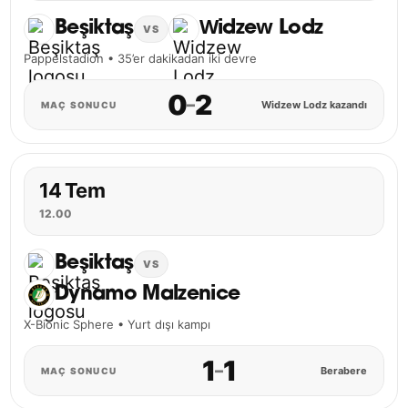
Beşiktaş
Widzew Lodz
VS
Pappelstadion • 35’er dakikadan iki devre
0
2
–
Widzew Lodz kazandı
MAÇ SONUCU
14 Tem
12.00
Beşiktaş
VS
Dynamo Malzenice
X-Bionic Sphere • Yurt dışı kampı
1
1
–
Berabere
MAÇ SONUCU