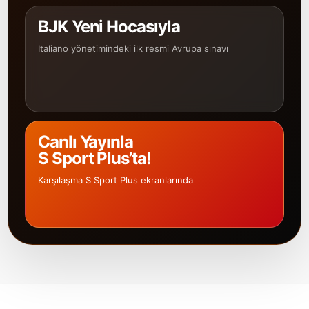
BJK Yeni Hocasıyla
Italiano yönetimindeki ilk resmi Avrupa sınavı
Canlı Yayınla
S Sport Plus’ta!
Karşılaşma S Sport Plus ekranlarında