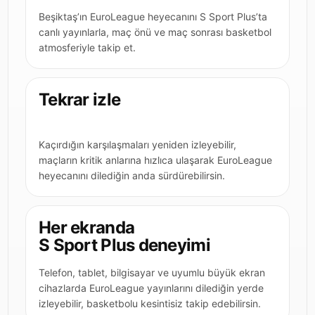
Beşiktaş’ın EuroLeague heyecanını S Sport Plus’ta
canlı yayınlarla, maç önü ve maç sonrası basketbol
atmosferiyle takip et.
Tekrar izle
Kaçırdığın karşılaşmaları yeniden izleyebilir,
maçların kritik anlarına hızlıca ulaşarak EuroLeague
heyecanını dilediğin anda sürdürebilirsin.
Her ekranda
S Sport Plus deneyimi
Telefon, tablet, bilgisayar ve uyumlu büyük ekran
cihazlarda EuroLeague yayınlarını dilediğin yerde
izleyebilir, basketbolu kesintisiz takip edebilirsin.