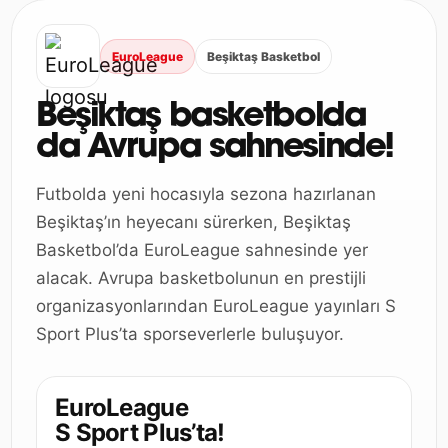
EuroLeague
Beşiktaş Basketbol
Beşiktaş basketbolda
da Avrupa sahnesinde!
Futbolda yeni hocasıyla sezona hazırlanan
Beşiktaş’ın heyecanı sürerken, Beşiktaş
Basketbol’da EuroLeague sahnesinde yer
alacak. Avrupa basketbolunun en prestijli
organizasyonlarından EuroLeague yayınları S
Sport Plus’ta sporseverlerle buluşuyor.
EuroLeague
S Sport Plus’ta!