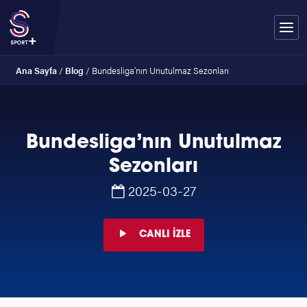
Ana Sayfa
/
Blog
/
Bundesliga’nın Unutulmaz Sezonları
Bundesliga’nın Unutulmaz
Sezonları
2025-03-27
CANLI İZLE