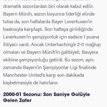
dramatik sezonlardan biri olarak kabul edilir.
Bayern Münih, sezon boyunca liderliği elinde
tutsa da, son haftalarda Bayer Leverkusen’in
baskısıyla karşılaştı. Son haftaya girildiğinde
Leverkusen’in şampiyonluk için sadece 1 puana
ihtiyacı vardı. Ancak Unterhaching’e 2-0 mağlup
olmaları ve Bayern Münih’in galibiyeti, Bavyera
ekibine şampiyonluğu getirdi. Bu sezon, aynı
zamanda Bayern’in Şampiyonlar Ligi finalinde
Manchester United’a karşı son dakikada
kaybetmesiyle de hatırlanır.
2000-01 Sezonu: Son Saniye Golüyle
Gelen Zafer