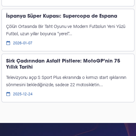
İspanya Süper Kupası: Supercopa de Espana
Çölün Ortasında Bir Taht Oyunu ve Modern Futbolun Yeni Yüzü
Futbol, uzun yıllar boyunca “yerel”…
2026-01-07
Sirk Çadırından Asfalt Pistlere: MotoGP’nin 75
Yıllık Tarihi
Televizyonu açıp S Sport Plus ekranında o kırmızı start ışıklarının
sönmesini beklediğinizde, sadece 22 motosikletin…
2025-12-24