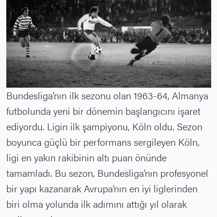
Bundesliga’nın ilk sezonu olan 1963-64, Almanya
futbolunda yeni bir dönemin başlangıcını işaret
ediyordu. Ligin ilk şampiyonu, Köln oldu. Sezon
boyunca güçlü bir performans sergileyen Köln,
ligi en yakın rakibinin altı puan önünde
tamamladı. Bu sezon, Bundesliga’nın profesyonel
bir yapı kazanarak Avrupa’nın en iyi liglerinden
biri olma yolunda ilk adımını attığı yıl olarak