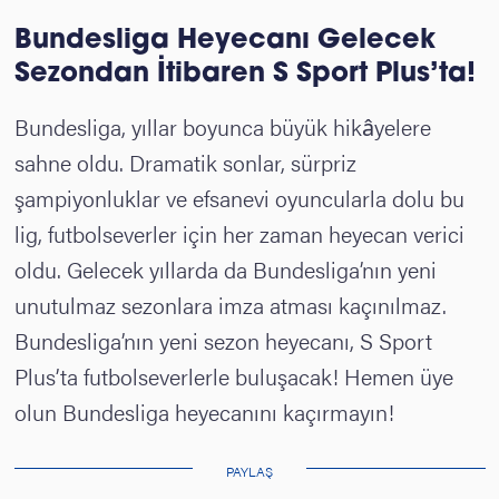
Bundesliga Heyecanı Gelecek
Sezondan İtibaren S Sport Plus’ta!
Bundesliga, yıllar boyunca büyük hikâyelere
sahne oldu. Dramatik sonlar, sürpriz
şampiyonluklar ve efsanevi oyuncularla dolu bu
lig, futbolseverler için her zaman heyecan verici
oldu. Gelecek yıllarda da Bundesliga’nın yeni
unutulmaz sezonlara imza atması kaçınılmaz.
Bundesliga’nın yeni sezon heyecanı, S Sport
Plus’ta futbolseverlerle buluşacak!
Hemen üye
o
l
un
Bundesliga heyecanını kaçırmayın!
PAYLAŞ