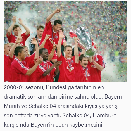
2000-01 sezonu, Bundesliga tarihinin en
dramatik sonlarından birine sahne oldu. Bayern
Münih ve Schalke 04 arasındaki kıyasıya yarış,
son haftada zirve yaptı. Schalke 04, Hamburg
karşısında Bayern’in puan kaybetmesini