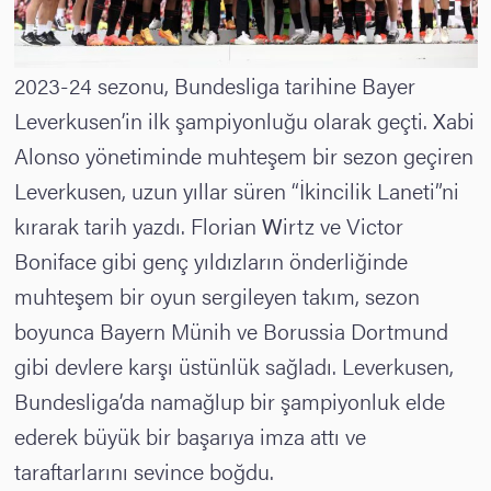
2023-24 sezonu, Bundesliga tarihine Bayer
Leverkusen’in ilk şampiyonluğu olarak geçti. Xabi
Alonso yönetiminde muhteşem bir sezon geçiren
Leverkusen, uzun yıllar süren “İkincilik Laneti”ni
kırarak tarih yazdı. Florian Wirtz ve Victor
Boniface gibi genç yıldızların önderliğinde
muhteşem bir oyun sergileyen takım, sezon
boyunca Bayern Münih ve Borussia Dortmund
gibi devlere karşı üstünlük sağladı. Leverkusen,
Bundesliga’da namağlup bir şampiyonluk elde
ederek büyük bir başarıya imza attı ve
taraftarlarını sevince boğdu.