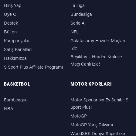
Giriş Yap
La Liga
Üye Ol
Bundesliga
Destek
Serie A
Bülten
NFL
Kampanyalar
Galatasaray Hazırlık Maçları
İzle!
Satış Kanalları
Beşiktaş – Hradec Kralove
Hakkımızda
Maçı Canlı İzle!
S Sport Plus Affiliate Programı
BASKETBOL
MOTOR SPORLARI
EuroLeague
Motor Sporlarının Ev Sahibi: S
Sport Plus!
NBA
MotoGP
MotoGP Yarış Takvimi
WorldSBK Dünya Superbike