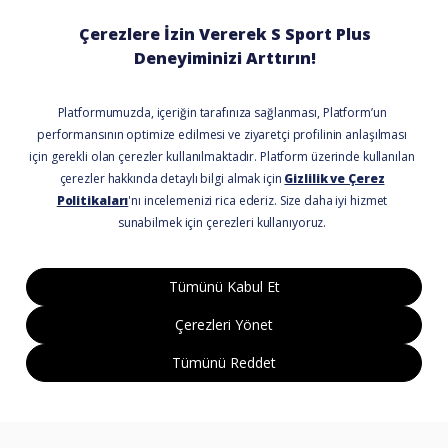
ÖDEME SEÇENEKLERİ
BİZİ TAKİP EDİN
© 2021 Tüm Hakları Saklıdır.
Kullanım Koşulları
Gizlilik Politikası
Mesafeli Satış Formu
Asquared WordPress Ajansı
tarafından
tasarlanmış ve kodlanmıştır.