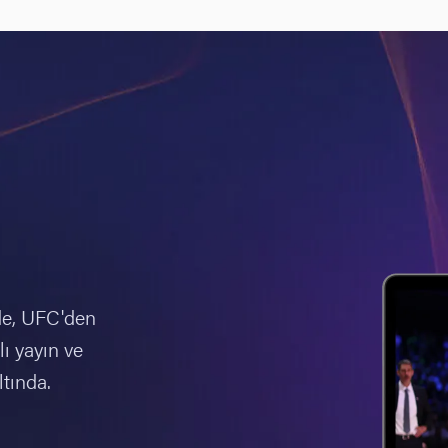
de, UFC'den
ı yayın ve
ltında.