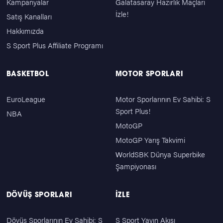
Kampanyalar
Galatasaray Hazırlık Maçları
İzle!
Satış Kanalları
Hakkımızda
S Sport Plus Affiliate Programı
BASKETBOL
MOTOR SPORLARI
EuroLeague
Motor Sporlarının Ev Sahibi: S
Sport Plus!
NBA
MotoGP
MotoGP Yarış Takvimi
WorldSBK Dünya Superbike
Şampiyonası
DÖVÜŞ SPORLARI
İZLE
Dövüş Sporlarının Ev Sahibi: S
S Sport Yayın Akışı