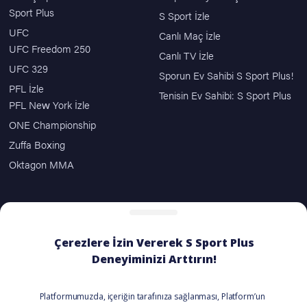
Sport Plus
S Sport İzle
UFC
Canlı Maç İzle
UFC Freedom 250
Canlı TV İzle
UFC 329
Sporun Ev Sahibi S Sport Plus!
PFL İzle
Tenisin Ev Sahibi: S Sport Plus
PFL New York İzle
ONE Championship
Zuffa Boxing
Oktagon MMA
ÖDEME SEÇENEKLERİ