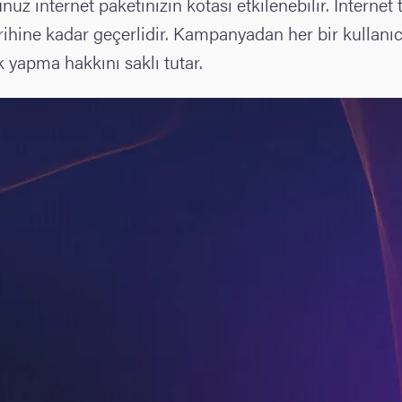
uz internet paketinizin kotası etkilenebilir. İnternet
ihine kadar geçerlidir. Kampanyadan her bir kullanıcı
 yapma hakkını saklı tutar.