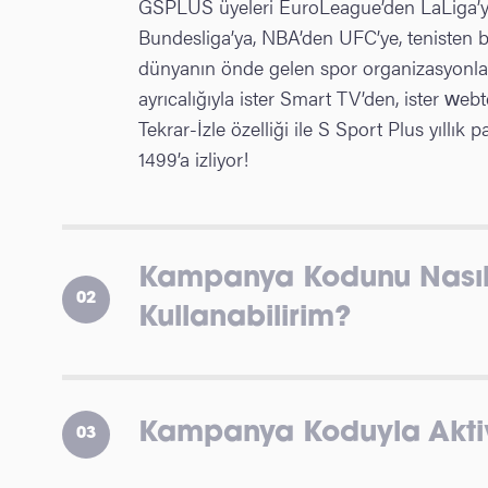
GSPLUS üyeleri EuroLeague’den LaLiga’ya
Bundesliga’ya, NBA’den UFC’ye, tenisten 
dünyanın önde gelen spor organizasyonlar
ayrıcalığıyla ister Smart TV’den, ister webt
Tekrar-İzle özelliği ile S Sport Plus yıllık 
1499’a izliyor!
Kampanya Kodunu Nası
02
Kullanabilirim?
Kampanya Koduyla Akti
03