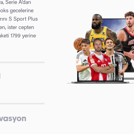
, Serie A’dan
boks gecelerine
ını S Sport Plus
en, ister cepten
paketi 1799 yerine
l
vasyon