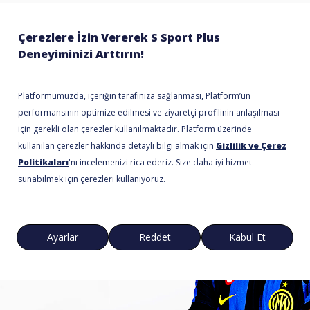
eyfi
BA, MotoGP, UFC, NFL ve
or. Heyecan dolu maçlar,
ller ile dopdolu sporun