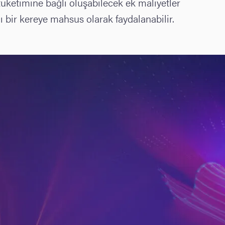
 tüketimine bağlı oluşabilecek ek maliyetler
 bir kereye mahsus olarak faydalanabilir.