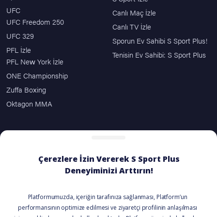
UFC
Canlı Maç İzle
UFC Freedom 250
Canlı TV İzle
UFC 329
Sporun Ev Sahibi S Sport Plus!
PFL İzle
Tenisin Ev Sahibi: S Sport Plus
PFL New York İzle
ONE Championship
Zuffa Boxing
Oktagon MMA
ÖDEME SEÇENEKLERİ
BİZİ TAKİP EDİN