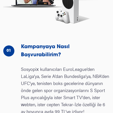
Kampanyaya Nasıl
01
Başvurabilirim?
Sosyopix kullanıcıları EuroLeague’den
LaLiga’ya, Serie A’dan Bundesliga’ya, NBA’den
UFC’ye, tenisten boks gecelerine dünyanın
önde gelen spor organizasyonlarını S Sport
Plus ayrıcalığıyla ister Smart TV’den, ister
webten, ister cepten Tekrar-İzle özelliği ile 6
ay boyunca ayda 99 TL’ye izliyor!