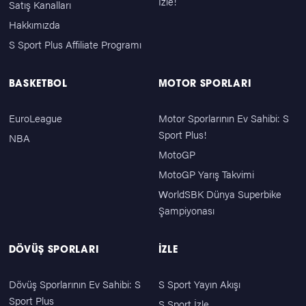
İzle!
Satış Kanalları
Hakkımızda
S Sport Plus Affiliate Programı
BASKETBOL
MOTOR SPORLARI
EuroLeague
Motor Sporlarının Ev Sahibi: S
Sport Plus!
NBA
MotoGP
MotoGP Yarış Takvimi
WorldSBK Dünya Superbike
Şampiyonası
DÖVÜŞ SPORLARI
İZLE
Dövüş Sporlarının Ev Sahibi: S
S Sport Yayın Akışı
Sport Plus
S Sport İzle