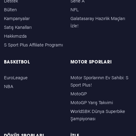
Destek
Serie A
Bülten
NFL
Kampanyalar
Galatasaray Hazırlık Maçları
İzle!
Satış Kanalları
Hakkımızda
S Sport Plus Affiliate Programı
BASKETBOL
MOTOR SPORLARI
EuroLeague
Motor Sporlarının Ev Sahibi: S
Sport Plus!
NBA
MotoGP
MotoGP Yarış Takvimi
WorldSBK Dünya Superbike
Şampiyonası