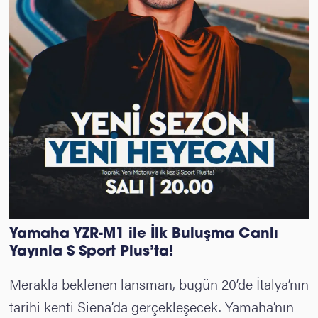
Yamaha YZR-M1 ile İlk Buluşm
a Canlı
Yayınla S Sport Plus’ta!
Merakla beklenen lansman, bugün 20’de İtalya’nın
tarihi kenti Siena’da gerçekleşecek. Yamaha’nın