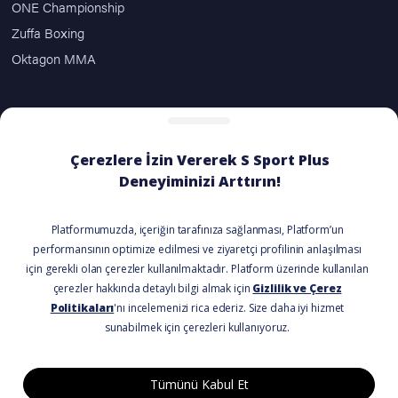
ONE Championship
Zuffa Boxing
Oktagon MMA
ÖDEME SEÇENEKLERİ
BİZİ TAKİP EDİN
© 2021 Tüm Hakları Saklıdır.