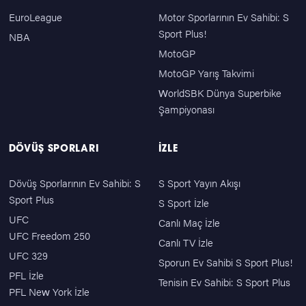
EuroLeague
Motor Sporlarının Ev Sahibi: S
Sport Plus!
NBA
MotoGP
MotoGP Yarış Takvimi
WorldSBK Dünya Superbike
Şampiyonası
DÖVÜŞ SPORLARI
İZLE
Dövüş Sporlarının Ev Sahibi: S
S Sport Yayın Akışı
Sport Plus
S Sport İzle
UFC
Canlı Maç İzle
UFC Freedom 250
Canlı TV İzle
UFC 329
Sporun Ev Sahibi S Sport Plus!
PFL İzle
Tenisin Ev Sahibi: S Sport Plus
PFL New York İzle