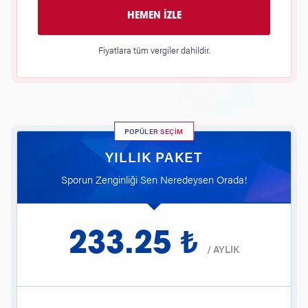
HEMEN İZLE
Fiyatlara tüm vergiler dahildir.
POPÜLER SEÇİM
YILLIK PAKET
Sporun Zenginliği Sen Neredeysen Orada!
233.25 ₺
/
AYLIK