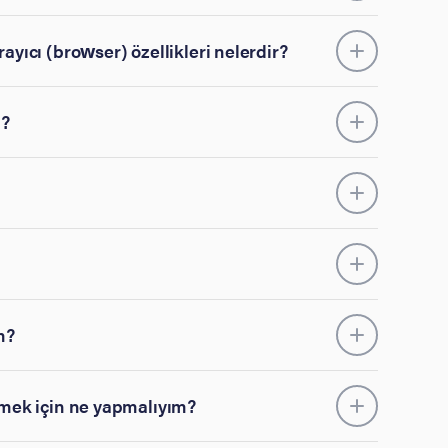
ayıcı (browser) özellikleri nelerdir?
m?
m?
lemek için ne yapmalıyım?