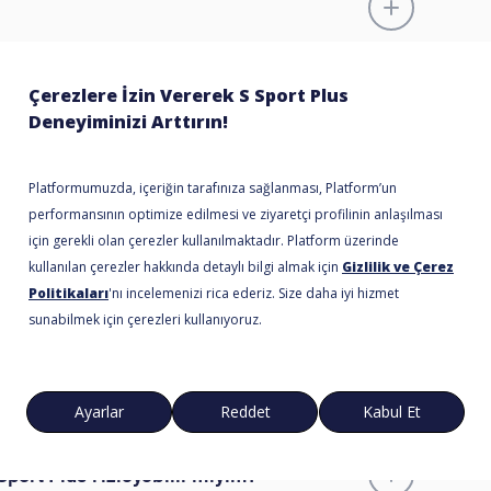
 bulamıyorum
 miyim?
ort Plus’ı izleyebilir miyim?