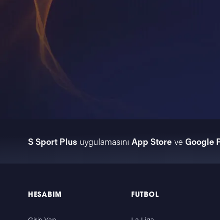
S Sport Plus
uygulamasını
App Store
ve
Google 
HESABIM
FUTBOL
Giriş Yap
La Liga