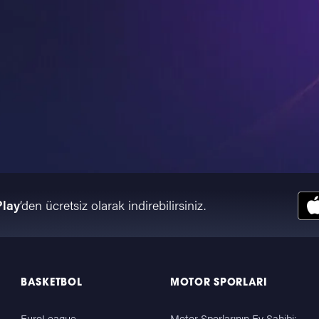
Play
’den ücretsiz olarak indirebilirsiniz.
BASKETBOL
MOTOR SPORLARI
EuroLeague
Motor Sporlarının Ev Sahibi: