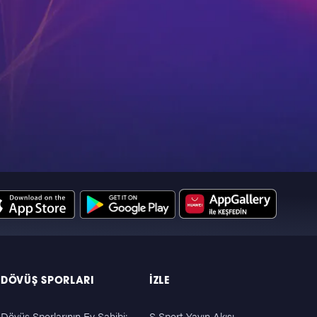
DÖVÜŞ SPORLARI
İZLE
Dövüş Sporlarının Ev Sahibi:
S Sport Yayın Akışı