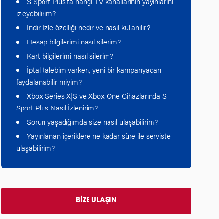
S Sport Plus’ta hangi TV kanallarının yayınlarını
izleyebilirim?
İndir İzle özelliği nedir ve nasıl kullanılır?
Hesap bilgilerimi nasıl silerim?
Kart bilgilerimi nasıl silerim?
İptal talebim varken, yeni bir kampanyadan
faydalanabilir miyim?
Xbox Series X|S ve Xbox One Cihazlarında S
Sport Plus Nasıl İzlenirim?
Sorun yaşadığımda size nasıl ulaşabilirim?
Yayınlanan içeriklere ne kadar süre ile serviste
ulaşabilirim?
BİZE ULAŞIN