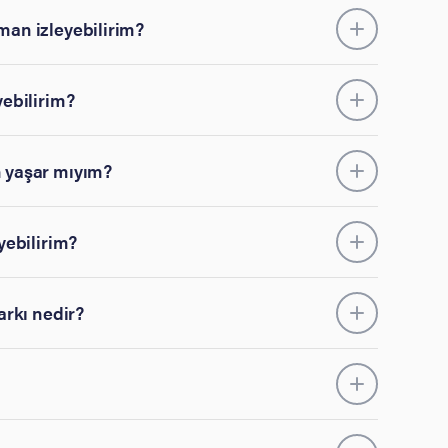
man izleyebilirim?
yebilirim?
n yaşar mıyım?
yebilirim?
arkı nedir?