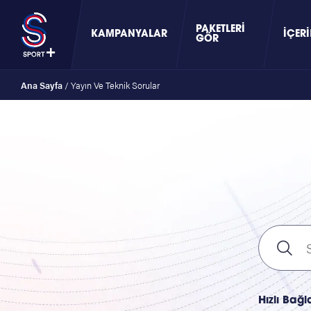
PAKETLERI
KAMPANYALAR
İÇERI
GÖR
Ana Sayfa
/
Yayın Ve Teknik Sorular
Hızlı Bağl