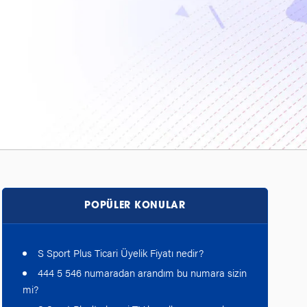
POPÜLER KONULAR
S Sport Plus Ticari Üyelik Fiyatı nedir?
444 5 546 numaradan arandım bu numara sizin
mi?