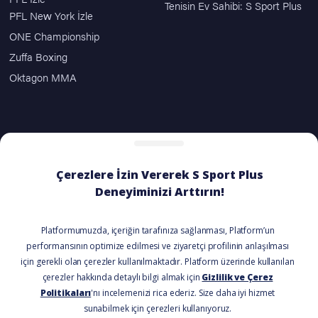
Tenisin Ev Sahibi: S Sport Plus
PFL New York İzle
ONE Championship
Zuffa Boxing
Oktagon MMA
ÖDEME SEÇENEKLERİ
BİZİ TAKİP EDİN