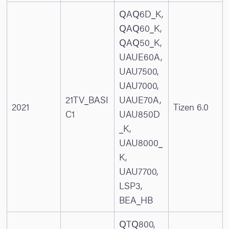
QAQ6D_K,
QAQ60_K,
QAQ50_K,
UAUE60A,
UAU7500,
UAU7000,
21TV_BASI
UAUE70A,
2021
Tizen 6.0
C1
UAU850D
_K,
UAU8000_
K,
UAU7700,
LSP3,
BEA_HB
QTQ800,