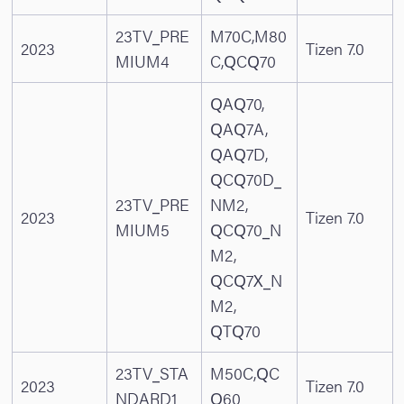
23TV_PRE
M70C,M80
2023
Tizen 7.0
MIUM4
C,QCQ70
QAQ70,
QAQ7A,
QAQ7D,
QCQ70D_
23TV_PRE
NM2,
2023
Tizen 7.0
MIUM5
QCQ70_N
M2,
QCQ7X_N
M2,
QTQ70
23TV_STA
M50C,QC
2023
Tizen 7.0
NDARD1
Q60