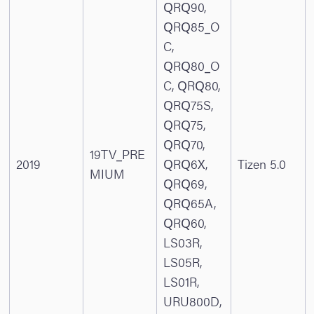
QRQ90,
QRQ85_O
C,
QRQ80_O
C, QRQ80,
QRQ75S,
QRQ75,
QRQ70,
19TV_PRE
2019
QRQ6X,
Tizen 5.0
MIUM
QRQ69,
QRQ65A,
QRQ60,
LS03R,
LS05R,
LS01R,
URU800D,