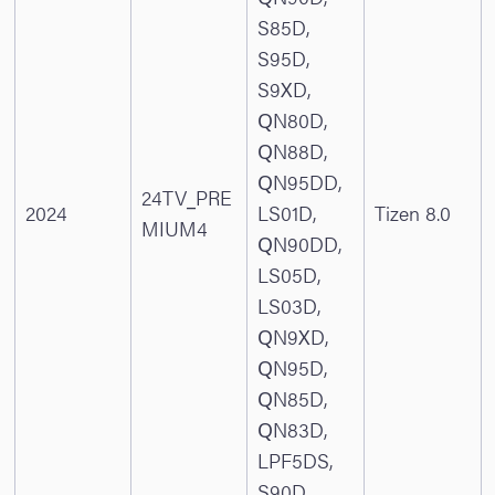
S85D,
S95D,
S9XD,
QN80D,
QN88D,
QN95DD,
24TV_PRE
2024
LS01D,
Tizen 8.0
MIUM4
QN90DD,
LS05D,
LS03D,
QN9XD,
QN95D,
QN85D,
QN83D,
LPF5DS,
S90D,