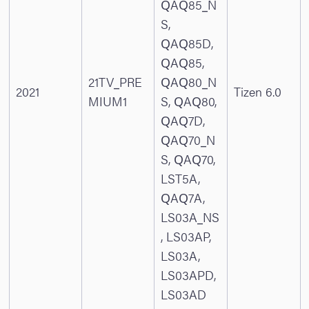
QAQ85_N
S,
QAQ85D,
QAQ85,
21TV_PRE
QAQ80_N
2021
Tizen 6.0
MIUM1
S, QAQ80,
QAQ7D,
QAQ70_N
S, QAQ70,
LST5A,
QAQ7A,
LS03A_NS
, LS03AP,
LS03A,
LS03APD,
LS03AD