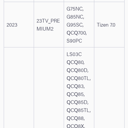
G75NC,
G85NC,
23TV_PRE
2023
G95SC,
Tizen 7.0
MIUM2
QCQ700,
S90PC
LS03C
QCQ80,
QCQ80D,
QCQ80TL,
QCQ83,
QCQ85,
QCQ85D,
QCQ85TL,
QCQ88,
QCQ8X,