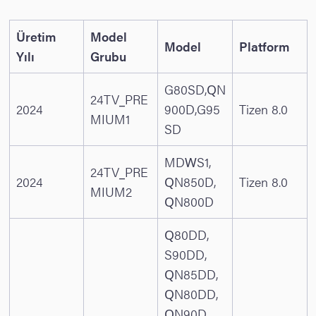
Üretim
Model
Model
Platform
Yılı
Grubu
G80SD,QN
24TV_PRE
2024
900D,G95
Tizen 8.0
MIUM1
SD
MDWS1,
24TV_PRE
2024
QN850D,
Tizen 8.0
MIUM2
QN800D
Q80DD,
S90DD,
QN85DD,
QN80DD,
QN90D,