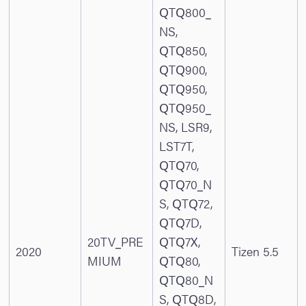
QTQ800_
NS,
QTQ850,
QTQ900,
QTQ950,
QTQ950_
NS, LSR9,
LST7T,
QTQ70,
QTQ70_N
S, QTQ72,
QTQ7D,
20TV_PRE
QTQ7X,
2020
Tizen 5.5
MIUM
QTQ80,
QTQ80_N
S, QTQ8D,