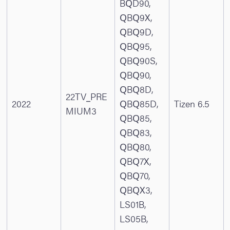
BQD90,
QBQ9X,
QBQ9D,
QBQ95,
QBQ90S,
QBQ90,
QBQ8D,
22TV_PRE
2022
QBQ85D,
Tizen 6.5
MIUM3
QBQ85,
QBQ83,
QBQ80,
QBQ7X,
QBQ70,
QBQX3,
LS01B,
LS05B,