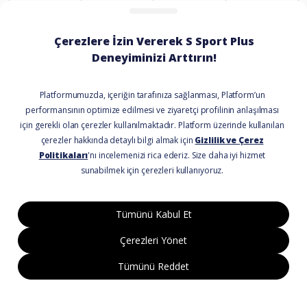
URU8000,
MLS07R
QRQ50S,
QRQ50,
URU7800,
URU7700,
URU74A0,
URU7470,
URU7450,
19TV_STA
URU7410,
2019
Tizen 5.0
NDARD
URU740D,
URU7400,
URU730D,
URU7300,
URU710D,