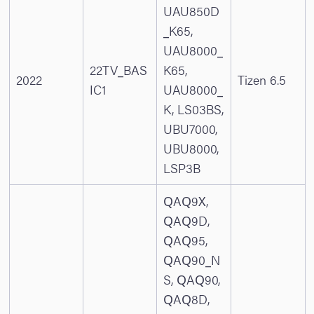
UAU850D
_K65,
UAU8000_
22TV_BAS
K65,
2022
Tizen 6.5
IC1
UAU8000_
K, LS03BS,
UBU7000,
UBU8000,
LSP3B
QAQ9X,
QAQ9D,
QAQ95,
QAQ90_N
S, QAQ90,
QAQ8D,