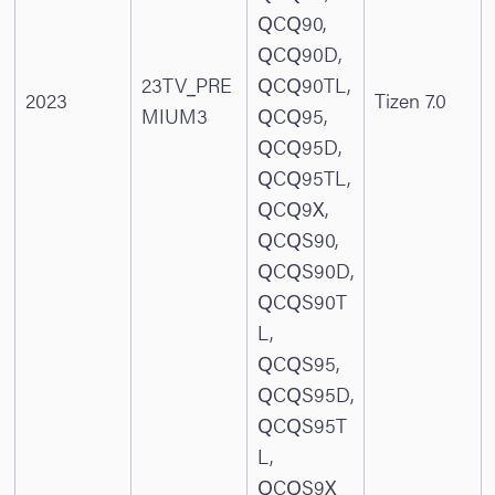
QCQ90,
QCQ90D,
23TV_PRE
QCQ90TL,
2023
Tizen 7.0
MIUM3
QCQ95,
QCQ95D,
QCQ95TL,
QCQ9X,
QCQS90,
QCQS90D,
QCQS90T
L,
QCQS95,
QCQS95D,
QCQS95T
L,
QCQS9X