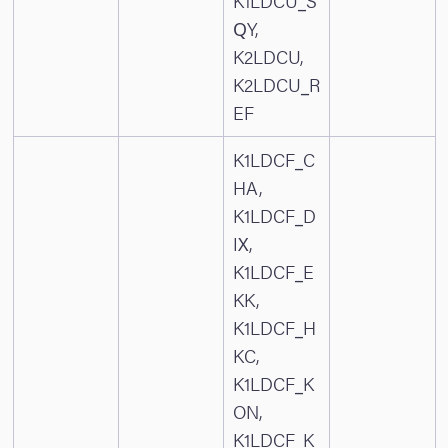
K1LDCU_S
QY,
K2LDCU,
K2LDCU_R
EF
K1LDCF_C
HA,
K1LDCF_D
IX,
K1LDCF_E
KK,
K1LDCF_H
KC,
K1LDCF_K
ON,
K1LDCF_K