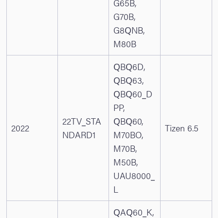
G65B,
G70B,
G8QNB,
M80B
QBQ6D,
QBQ63,
QBQ60_D
PP,
22TV_STA
QBQ60,
2022
Tizen 6.5
NDARD1
M70BO,
M70B,
M50B,
UAU8000_
L
QAQ60_K,