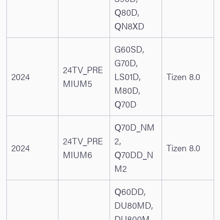
Q80D,
QN8XD
G60SD,
G70D,
24TV_PRE
2024
LS01D,
Tizen 8.0
MIUM5
M80D,
Q70D
Q70D_NM
24TV_PRE
2,
2024
Tizen 8.0
MIUM6
Q70DD_N
M2
Q60DD,
DU80MD,
DU800M,