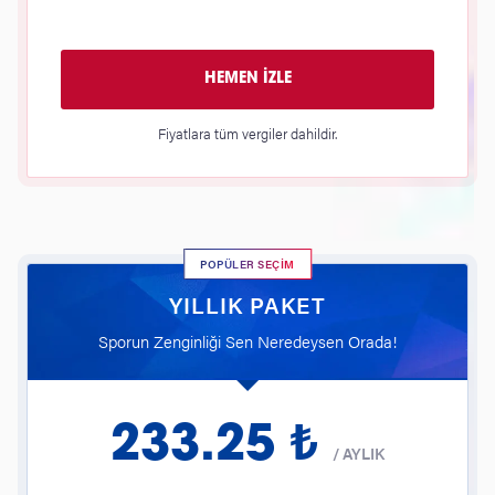
HEMEN İZLE
Fiyatlara tüm vergiler dahildir.
POPÜLER SEÇİM
YILLIK PAKET
Sporun Zenginliği Sen Neredeysen Orada!
233.25 ₺
/
AYLIK