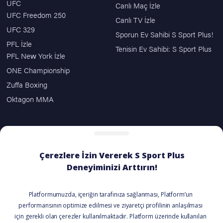
UFC
Canlı Maç İzle
UFC Freedom 250
Canlı TV İzle
UFC 329
Sporun Ev Sahibi S Sport Plus!
PFL İzle
Tenisin Ev Sahibi: S Sport Plus
PFL New York İzle
ONE Championship
Zuffa Boxing
Oktagon MMA
ÖDEME SEÇENEKLERİ
BİZİ TAKİP EDİN