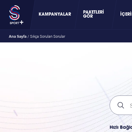
PAKETLERI
KAMPANYALAR
İÇERI
GÖR
Ana Sayfa
/
Sıkça Sorulan Sorular
Hızlı Bağl