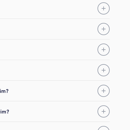
yim?
rim?