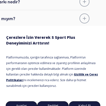
arkı nedir?
ı mıyım?
 miyim?
ort Plus’ı izleyebilir miyim?