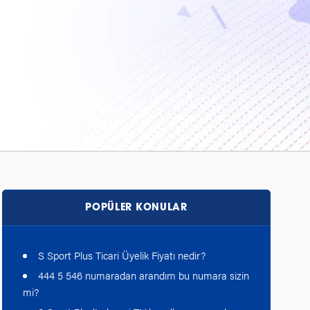
POPÜLER KONULAR
S Sport Plus Ticari Üyelik Fiyatı nedir?
444 5 546 numaradan arandım bu numara sizin
mi?