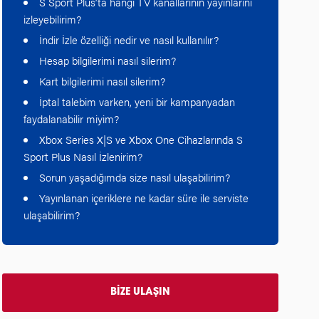
S Sport Plus’ta hangi TV kanallarının yayınlarını
izleyebilirim?
İndir İzle özelliği nedir ve nasıl kullanılır?
Hesap bilgilerimi nasıl silerim?
Kart bilgilerimi nasıl silerim?
İptal talebim varken, yeni bir kampanyadan
faydalanabilir miyim?
Xbox Series X|S ve Xbox One Cihazlarında S
Sport Plus Nasıl İzlenirim?
Sorun yaşadığımda size nasıl ulaşabilirim?
Yayınlanan içeriklere ne kadar süre ile serviste
ulaşabilirim?
BİZE ULAŞIN