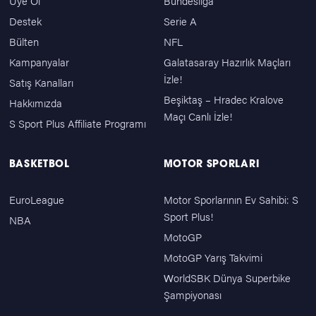
Üye Ol
Bundesliga
Destek
Serie A
Bülten
NFL
Kampanyalar
Galatasaray Hazırlık Maçları
İzle!
Satış Kanalları
Beşiktaş – Hradec Kralove
Hakkımızda
Maçı Canlı İzle!
S Sport Plus Affiliate Programı
BASKETBOL
MOTOR SPORLARI
EuroLeague
Motor Sporlarının Ev Sahibi: S
Sport Plus!
NBA
MotoGP
MotoGP Yarış Takvimi
WorldSBK Dünya Superbike
Şampiyonası