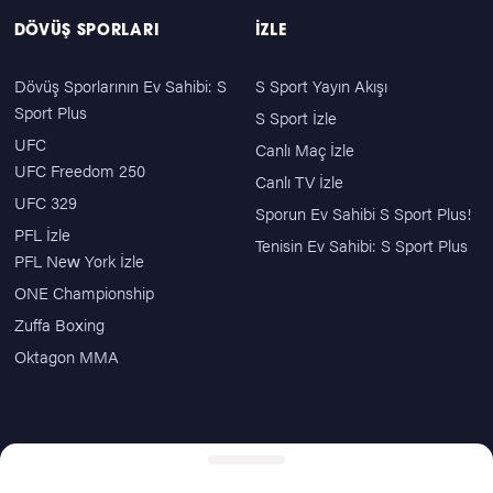
DÖVÜŞ SPORLARI
İZLE
Dövüş Sporlarının Ev Sahibi: S
S Sport Yayın Akışı
Sport Plus
S Sport İzle
UFC
Canlı Maç İzle
UFC Freedom 250
Canlı TV İzle
UFC 329
Sporun Ev Sahibi S Sport Plus!
PFL İzle
Tenisin Ev Sahibi: S Sport Plus
PFL New York İzle
ONE Championship
Zuffa Boxing
Oktagon MMA
ÖDEME SEÇENEKLERİ