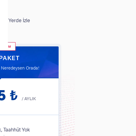
Her Yerde İzle
 SEÇİM
 PAKET
n Neredeysen Orada!
5 ₺
/
AYLIK
, Taahhüt Yok