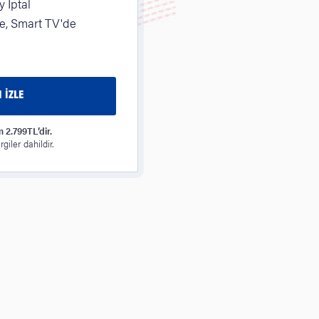
 İptal
, Smart TV'de
 İZLE
m 2.799TL’dir.
giler dahildir.