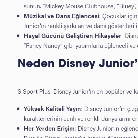
sunun. “Mickey Mouse Clubhouse”, “Bluey”, “
Müzikal ve Dans Eğlencesi
: Çocuklar içi
Junior’ın renkli şarkıları ve dans gösterileri
Hayal Gücünü Geliştiren Hikayeler
: Disn
“Fancy Nancy” gibi yapımlarla eğlenceli ve ö
Neden Disney Junior’ı
S Sport Plus, Disney Junior’ın en popüler ve kal
Yüksek Kaliteli Yayın
: Disney Junior’ın çiz
karakterlerinin canlı ve renkli dünyalarını en
Her Yerden Erişim
: Disney Junior’ın eğlence
Plus ile Disney Junior’ın büyülü dünyasını h