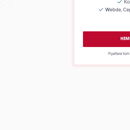
Kol
Webde, Cep
HEME
Fiyatlara tüm 