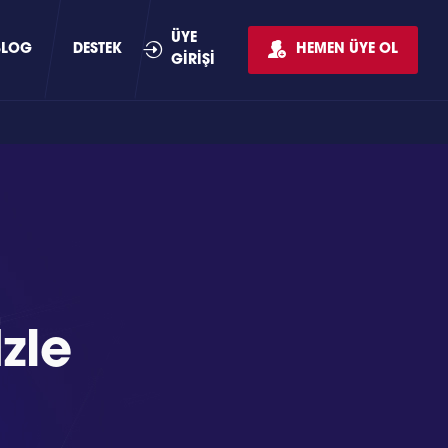
ÜYE
BLOG
DESTEK
HEMEN ÜYE OL
GİRİŞİ
zle