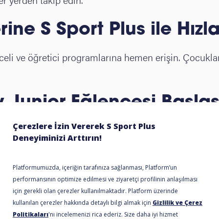
rine S Sport Plus ile Hızla
eli ve öğretici programlarına hemen erişin. Çocukların
y Junior Eğlencesi Başlas
a sizi bekliyor.
Hemen üye olun
ve çocuklarınızın eğle
Şimdi Üye Ol, Hemen İzl