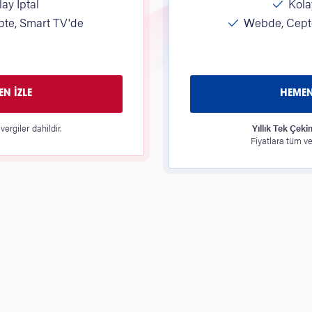
ay İptal
Kolay
te, Smart TV'de
Webde, Cepte
N İZLE
HEMEN
vergiler dahildir.
Yıllık Tek Çeki
Fiyatlara tüm ver