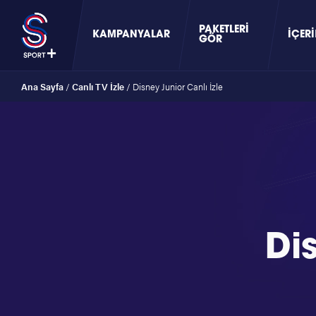
PAKETLERI
KAMPANYALAR
İÇERI
GÖR
Ana Sayfa
/
Canlı TV İzle
/
Disney Junior Canlı İzle
Di