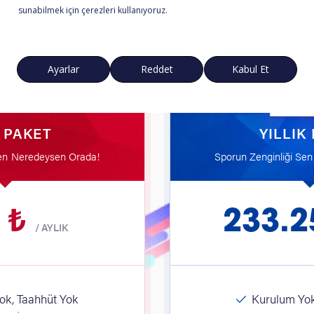
Kurulum yok, dekoder yok, 3 adımda hemen üye ol.
 Ödeme
Kolay İptal
Kurulum Yok
POPÜLER
K PAKET
YILLIK
Sen Neredeysen Orada!
Sporun Zenginliği Se
 ₺
233.2
/
AYLIK
k, Taahhüt Yok
Kurulum Yok