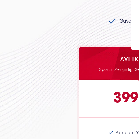
Güvenli
AYLI
Sporun Zenginliği 
399
Kurulum Yo