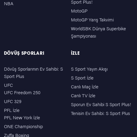
Sport Plus!
NBA
MotoGP
MotoGP Yarış Takvimi
WorldSBK Dünya Superbike
Şampiyonası
DÖVÜŞ SPORLARI
İZLE
Dövüş Sporlarının Ev Sahibi: S
S Sport Yayın Akışı
Sport Plus
S Sport İzle
UFC
Canlı Maç İzle
UFC Freedom 250
Canlı TV İzle
UFC 329
Sporun Ev Sahibi S Sport Plus!
PFL İzle
Tenisin Ev Sahibi: S Sport Plus
PFL New York İzle
ONE Championship
Zuffa Boxing