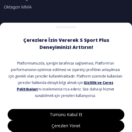
Oktagon MMA
ÖDEME SEÇENEKLERİ
BİZİ TAKİP EDİN
© 2021 Tüm Hakları Saklıdır.
Kullanım Koşulları
Gizlilik Politikası
Mesafeli Satış Formu