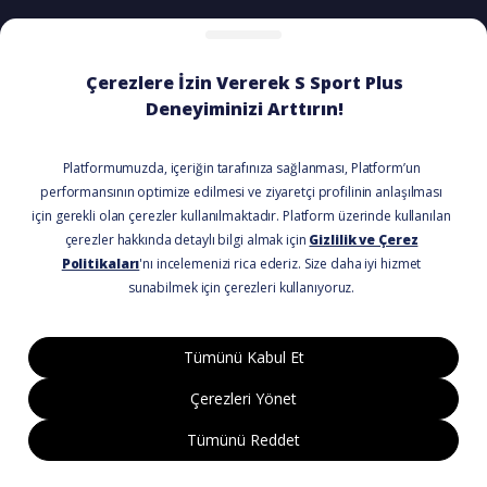
ÖDEME SEÇENEKLERİ
BİZİ TAKİP EDİN
© 2021 Tüm Hakları Saklıdır.
Kullanım Koşulları
Gizlilik Politikası
Mesafeli Satış Formu
Asquared WordPress Ajansı
tarafından
tasarlanmış ve kodlanmıştır.