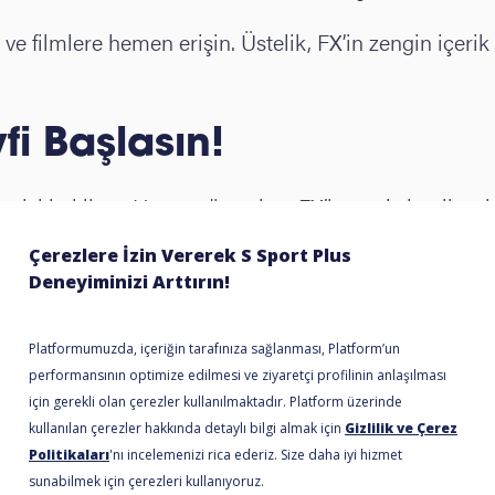
e filmlere hemen erişin. Üstelik, FX’in zengin içerik 
fi Başlasın!
ta sizi bekliyor. Hemen üye olun, FX’in geniş içerik ye
Şimdi Üye Ol, Hemen İzl
Kurulum yok, dekoder yok, 3 adımda hemen üye ol.
 Ödeme
Kolay İptal
Kurulum Yok