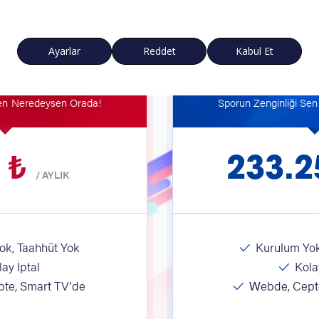
POPÜLER
K PAKET
YILLIK
Sen Neredeysen Orada!
Sporun Zenginliği Se
 ₺
233.2
/
AYLIK
k, Taahhüt Yok
Kurulum Yok
ay İptal
Kolay
te, Smart TV'de
Webde, Cepte