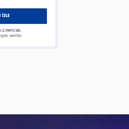
 İZLE
m 2.799TL’dir.
giler dahildir.