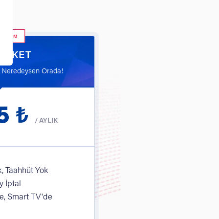
 SEÇİM
 PAKET
n Neredeysen Orada!
5 ₺
/
AYLIK
, Taahhüt Yok
 İptal
, Smart TV'de