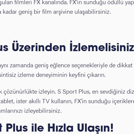
lan filmleri FX kanalında. FX’in sunduğu ödüllü yapı
kadar geniş bir film arşivine ulaşabilirsiniz.
us Üzerinden İzlemelisini
 aynı zamanda geniş eğlence seçenekleriyle de dikkat 
sintisiz izleme deneyiminin keyfini çıkarın.
k çözünürlükte izleyin. S Sport Plus, en sevdiğiniz dizi
er tablet, ister akıllı TV kullanın, FX’in sunduğu içerik
arınızı izleyebilirsiniz.
 Plus ile Hızla Ulaşın!