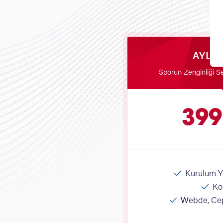
AYLI
Sporun Zenginliği 
399
Kurulum Yo
Kol
Webde, Cep