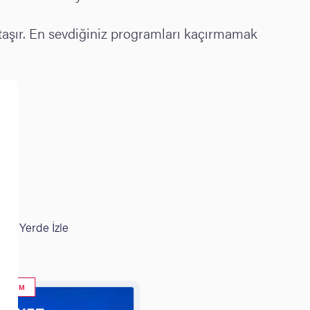
a taşır. En sevdiğiniz programları kaçırmamak
e
Her Yerde İzle
 SEÇİM