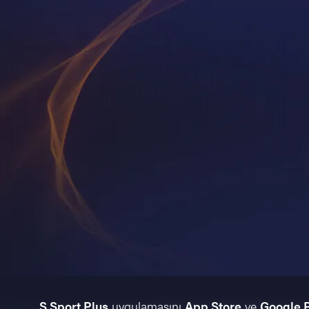
S Sport Plus
uygulamasını
App Store
ve
Google 