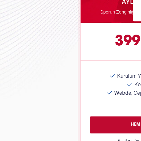
AYLI
Sporun Zenginliği 
399
Kurulum Yo
Kol
Webde, Cep
HEME
Fiyatlara tüm 