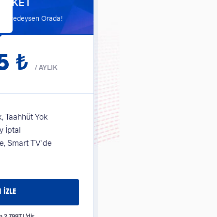
 PAKET
n Neredeysen Orada!
5 ₺
/
AYLIK
, Taahhüt Yok
 İptal
, Smart TV'de
 İZLE
m 2.799TL’dir.